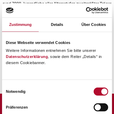
rund 7000 Jugendliche aller Altersstufen zweitgrößter Träger
von Ordens-Bildungseinrichtungen in Österreich.
Für unsere Krabbelstuben, Kindergärten und Horte in
Zustimmung
Details
Über Cookies
Oberösterreich
suchen wir
Elementarpädagog*innen und
pädagogische Assistenzkräfte.
Diese Webseite verwendet Cookies
Weitere Informationen entnehmen Sie bitte unserer
Datenschutzerklärung
, sowie dem Reiter „Details“ in
Initiativbewerbung - werde Teil unseres Teams
diesem Cookiebanner.
Einwilligungsauswahl
Notwendig
Präferenzen
Krabbelstube Frankenburg