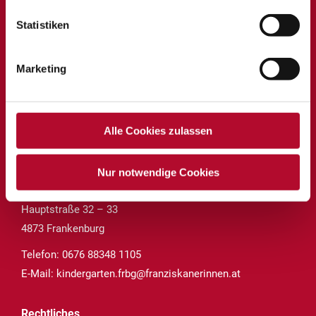
des Vereins für Franziskanische Bildung
Statistiken
Hauptstraße 32
Marketing
4873 Frankenburg
Telefon:
0676 88348 1104
E-Mail:
krabbelstube.frbg@franziskanerinnen.at
Alle Cookies zulassen
Kindergarten Frankenburg
Nur notwendige Cookies
des Vereins für Franziskanische Bildung
Hauptstraße 32 – 33
4873 Frankenburg
Telefon:
0676 88348 1105
E-Mail:
kindergarten.frbg@franziskanerinnen.at
Rechtliches